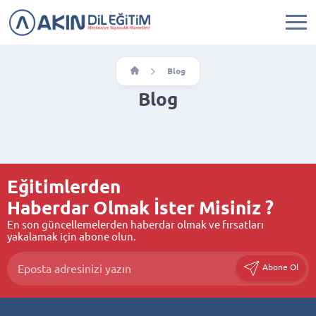
Blog
Blog
Eğitimlerden
Haberdar Olmak İster Misiniz ?
En son güncellemelerden haberdar olmak ve fırsatları
yakalamak için abone olun.
Abone Ol