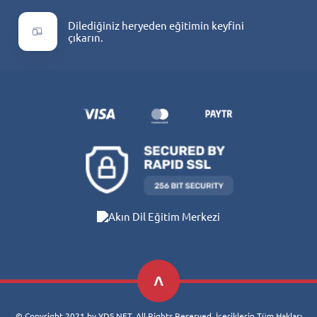
Dilediğiniz heryeden eğitimin keyfini
çıkarın.
© Copyright 2021 by YDS.NET. All Rights Reserved. İçeriklerin Tüm Hakları