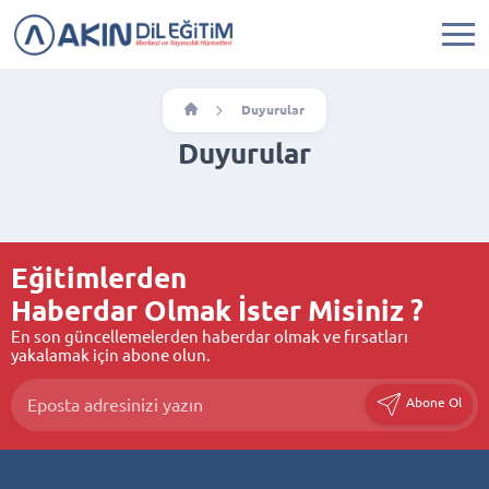
Duyurular
Duyurular
Eğitimlerden
Haberdar Olmak İster Misiniz ?
En son güncellemelerden haberdar olmak ve fırsatları
yakalamak için abone olun.
Abone Ol