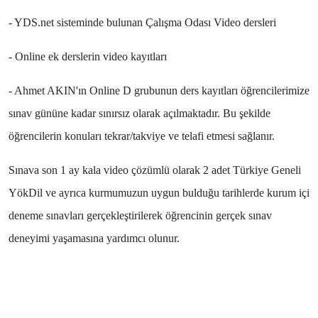
- YDS.net sisteminde bulunan Çalışma Odası Video dersleri
- Online ek derslerin video kayıtları
- Ahmet AKIN'ın Online D grubunun ders kayıtları öğrencilerimize
sınav gününe kadar sınırsız olarak açılmaktadır. Bu şekilde
öğrencilerin konuları tekrar/takviye ve telafi etmesi sağlanır.
Sınava son 1 ay kala video çözümlü olarak 2 adet Türkiye Geneli
YökDil ve ayrıca kurmumuzun uygun bulduğu tarihlerde kurum içi
deneme sınavları gerçekleştirilerek öğrencinin gerçek sınav
deneyimi yaşamasına yardımcı olunur.
Eğitimlerden
Haberdar Olmak İster Misiniz ?
En son güncellemelerden haberdar olmak ve fırsatları yakalamak
için abone olun.