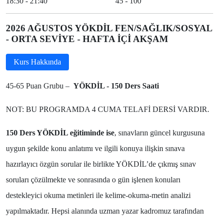
18:30 - 21:40
45 - 100
2026 AĞUSTOS YÖKDİL FEN/SAĞLIK/SOSYAL
- ORTA SEVİYE - HAFTA İÇİ AKŞAM
Kurs Hakkında
45-65 Puan Grubu –
YÖKDİL - 150 Ders Saati
NOT: BU PROGRAMDA 4 CUMA TELAFİ DERSİ VARDIR.
150 Ders YÖKDİL eğitiminde ise
, sınavların güncel kurgusuna
uygun şekilde konu anlatımı ve ilgili konuya ilişkin sınava
hazırlayıcı özgün sorular ile birlikte YÖKDİL’de çıkmış sınav
soruları çözülmekte ve sonrasında o gün işlenen konuları
destekleyici okuma metinleri ile kelime-okuma-metin analizi
yapılmaktadır. Hepsi alanında uzman yazar kadromuz tarafından