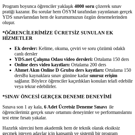
Program boyunca öğrenciler yaklaşık
4000 soru
çözerek sınav
pratiği kazanır. Bu sorular hem ÖSYM tarafından yayınlanan gerçek
YDS sınavlarından hem de kurumumuzun özgün denemelerinden
oluşur.
*ÖĞRENCİLERİMİZE ÜCRETSİZ SUNULAN EK
HİZMETLER
Ek dersler:
Kelime, okuma, çeviri ve soru çözümü odaklı
canlı dersler
YDS.net Çalışma Odası video dersleri:
Ortalama 150 ders
Online ders video kayıtları:
Ortalama 200 ders
Ahmet Akın Online D Grubu ders kayıtları:
Ortalama 150
dersBu kaynaklara sınav gününe kadar
sınırsız erişim
sağlanır. Böylece öğrenciler kaçırdıkları konuları telafi edebilir
veya tekrar edebilirler.
*SINAV ÖNCESİ GERÇEK DENEME DENEYİMİ
Sınava son 1 ay kala,
6 Adet Ücretsiz Deneme Sınavı
ile
öğrencilerimiz gerçek sınav ortamını deneyimler ve performanslarını
test etme fırsatı yakalar.
Hazırlık sürecini hem akademik hem de teknik olarak eksiksiz
geçmek isteyen adaylar için kapsamlı ve sistemli bir program