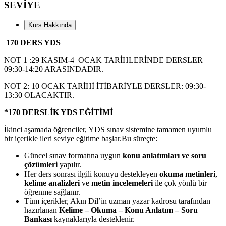
SEVİYE
Kurs Hakkında
170 DERS YDS
NOT 1 :29 KASIM-4 OCAK TARİHLERİNDE DERSLER
09:30-14:20 ARASINDADIR.
NOT 2: 10 OCAK TARİHİ İTİBARİYLE DERSLER: 09:30-
13:30 OLACAKTIR.
*170 DERSLİK YDS EĞİTİMİ
İkinci aşamada öğrenciler, YDS sınav sistemine tamamen uyumlu
bir içerikle ileri seviye eğitime başlar.Bu süreçte:
Güncel sınav formatına uygun
konu anlatımları ve soru
çözümleri
yapılır.
Her ders sonrası ilgili konuyu destekleyen
okuma metinleri
,
kelime analizleri
ve
metin incelemeleri
ile çok yönlü bir
öğrenme sağlanır.
Tüm içerikler, Akın Dil’in uzman yazar kadrosu tarafından
hazırlanan
Kelime – Okuma – Konu Anlatım – Soru
Bankası
kaynaklarıyla desteklenir.