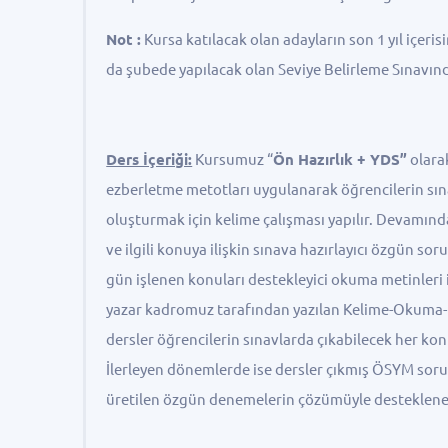
Not :
Kursa katılacak olan adayların son 1 yıl içeris
da şubede yapılacak olan Seviye Belirleme Sınavında
Ders İçeriği:
Kursumuz “
Ön Hazırlık + YDS”
olara
ezberletme metotları uygulanarak öğrencilerin sın
oluşturmak için kelime çalışması yapılır. Devamın
ve ilgili konuya ilişkin sınava hazırlayıcı özgün so
gün işlenen konuları destekleyici okuma metinleri 
yazar kadromuz tarafından yazılan Kelime-Okuma-K
dersler öğrencilerin sınavlarda çıkabilecek her konu
İlerleyen dönemlerde ise dersler çıkmış ÖSYM soru
üretilen özgün denemelerin çözümüyle desteklenere