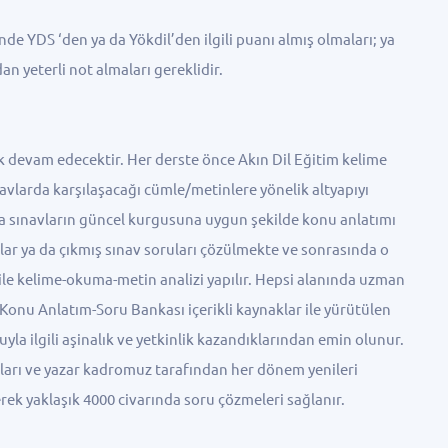
inde YDS ‘den ya da Yökdil’den ilgili puanı almış olmaları; ya
n yeterli not almaları gereklidir.
k devam edecektir. Her derste önce Akın Dil Eğitim kelime
avlarda karşılaşacağı cümle/metinlere yönelik altyapıyı
da sınavların güncel kurgusuna uygun şekilde konu anlatımı
rular ya da çıkmış sınav soruları çözülmekte ve sonrasında o
ile kelime-okuma-metin analizi yapılır. Hepsi alanında uzman
onu Anlatım-Soru Bankası içerikli kaynaklar ile yürütülen
yla ilgili aşinalık ve yetkinlik kazandıklarından emin olunur.
ları ve yazar kadromuz tarafından her dönem yenileri
k yaklaşık 4000 civarında soru çözmeleri sağlanır.