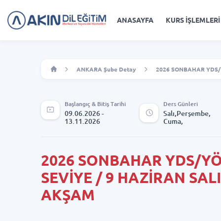
ANASAYFA
KURS İŞLEMLERİ
ANKARA Şube Detay
2026 SONBAHAR YDS/
Başlangıç & Bitiş Tarihi
Ders Günleri
09.06.2026 -
Salı,Perşembe,
13.11.2026
Cuma,
2026 SONBAHAR YDS/YÖ
SEVİYE / 9 HAZİRAN SA
AKŞAM