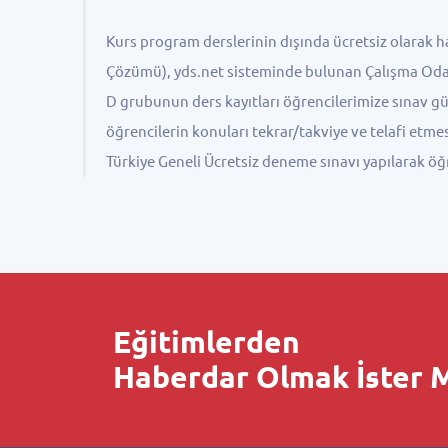
Kurs program derslerinin dışında ücretsiz olarak h
Çözümü), yds.net sisteminde bulunan Çalışma Odası
D grubunun ders kayıtları öğrencilerimize sınav gü
öğrencilerin konuları tekrar/takviye ve telafi etme
Türkiye Geneli Ücretsiz deneme sınavı yapılarak ö
Eğitimlerden
Haberdar Olmak İster M