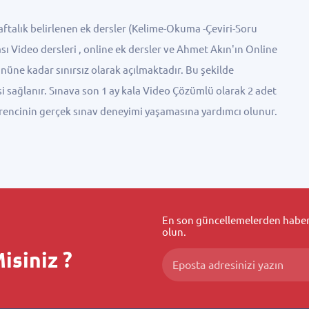
aftalık belirlenen ek dersler (Kelime-Okuma -Çeviri-Soru
 Video dersleri , online ek dersler ve Ahmet Akın'ın Online
nüne kadar sınırsız olarak açılmaktadır. Bu şekilde
si sağlanır. Sınava son 1 ay kala Video Çözümlü olarak 2 adet
ğrencinin gerçek sınav deneyimi yaşamasına yardımcı olunur.
En son güncellemelerden haberd
olun.
isiniz ?