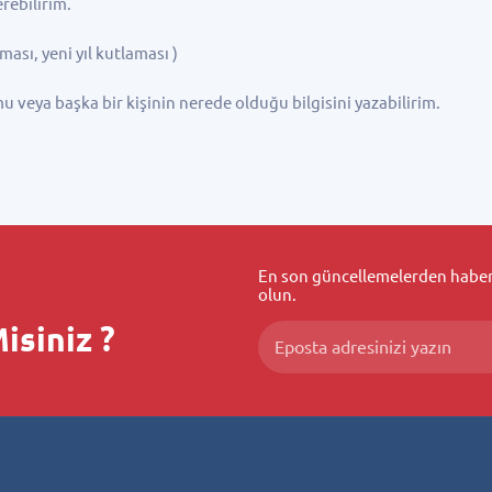
ebilirim.
ı, yeni yıl kutlaması )
ya başka bir kişinin nerede olduğu bilgisini yazabilirim.
En son güncellemelerden haberd
olun.
isiniz ?