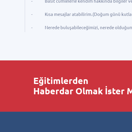
- Basit cümlelerle kendim hakkında bilgiler ver
- Kısa mesajlar atabilirim.(Doğum günü kutlamas
- Nerede buluşabileceğimizi, nerede olduğumu ve
Eğitimlerden
Haberdar Olmak İster M