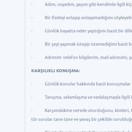
- Adım, soyadım, yaşım gibi kendimle ilgili kişise
- Bir ifadeyi anlayıp anlayamadığımı söyleyebi
- Günlük hayatta neler yaptığımı basit bir dille 
- Bir şeyi yapmak isteyip istemediğimi basit bir 
- Adresim telefon bilgilerim, mail adresimi, yaş
KARŞILIKLI KONUŞMA:
- Günlük konular hakkında basit konuşmalar başl
- Tanışma, selamlaşma ve vedalaşmayla ilgili ifa
- Karşımdakine nerede oturduğunu, kimleri, tanı
tür sorular tane tane ve yavaş bir şekilde sorulduğ