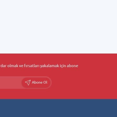
ar olmak ve fırsatları yakalamak için abone
Abone Ol