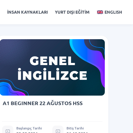
İNSAN KAYNAKLARI
YURT DIŞI EĞİTİM
ENGLISH
A1 BEGINNER 22 AĞUSTOS HSS
Başlangıç Tarihi
Bitiş Tarihi