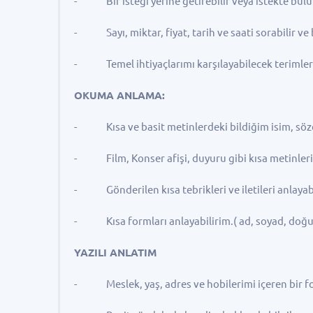
- Bir isteği yerine getirebilir veya istekte bulu
- Sayı, miktar, fiyat, tarih ve saati sorabilir ve 
- Temel ihtiyaçlarımı karşılayabilecek terimleri k
OKUMA ANLAMA:
- Kısa ve basit metinlerdeki bildiğim isim, sözcü
- Film, Konser afişi, duyuru gibi kısa metinlerin 
- Gönderilen kısa tebrikleri ve iletileri anlayabilir
- Kısa formları anlayabilirim.( ad, soyad, doğum 
YAZILI ANLATIM
- Meslek, yaş, adres ve hobilerimi içeren bir fo