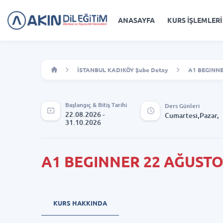
ANASAYFA
KURS İŞLEMLERİ
İSTANBUL KADIKÖY Şube Detay
A1 BEGINNE
Başlangıç & Bitiş Tarihi
Ders Günleri
22.08.2026 -
Cumartesi,Pazar,
31.10.2026
A1 BEGINNER 22 AĞUSTO
KURS HAKKINDA