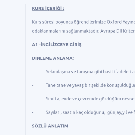
KURS İÇERİĞİ :
Kurs süresi boyunca öğrencilerimize Oxford Yayıne
odaklanmalarını sağlanmaktadır. Avrupa Dil Kriterle
A1 -İNGİLİZCEYE GİRİŞ
DİNLEME ANLAMA:
- Selamlaşma ve tanışma gibi basit ifadeleri an
- Tane tane ve yavaş bir şekilde konuşulduğunda 
- Sınıfta, evde ve çevremde gördüğüm nesneleri
- Sayıları, saatin kaç olduğunu, gün,ay,yıl ve fiya
SÖZLÜ ANLATIM