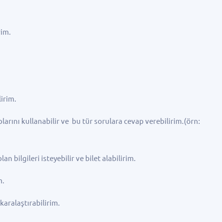
rim.
lirim.
plarını kullanabilir ve bu tür sorulara cevap verebilirim.(örn:
an bilgileri isteyebilir ve bilet alabilirim.
m.
karalaştırabilirim.