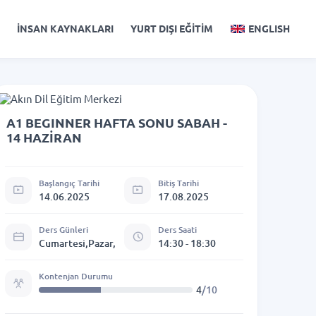
İNSAN KAYNAKLARI
YURT DIŞI EĞİTİM
ENGLISH
A1 BEGINNER HAFTA SONU SABAH -
14 HAZİRAN
Başlangıç Tarihi
Bitiş Tarihi
14.06.2025
17.08.2025
Ders Günleri
Ders Saati
Cumartesi,Pazar,
14:30 - 18:30
Kontenjan Durumu
4
/10