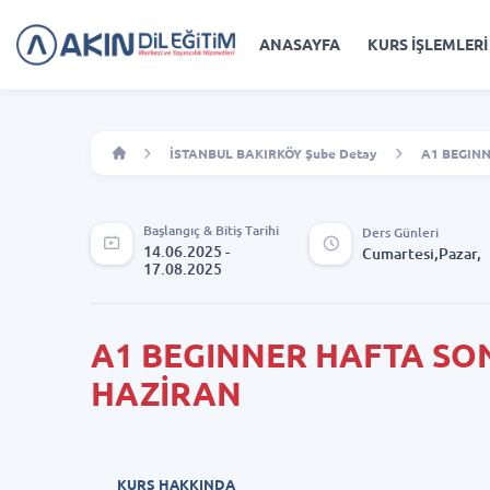
ANASAYFA
KURS İŞLEMLERİ
İSTANBUL BAKIRKÖY Şube Detay
A1 BEGINN
Başlangıç & Bitiş Tarihi
Ders Günleri
14.06.2025 -
Cumartesi,Pazar,
17.08.2025
A1 BEGINNER HAFTA SON
HAZİRAN
KURS HAKKINDA