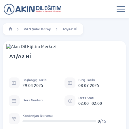
VAN Şube Detay
A1/A2 Hİ
A1/A2 Hİ
Başlangıç Tarihi
Bitiş Tarihi
29.04.2025
08.07.2025
Ders Saati
Ders Günleri
02:00 - 02:00
Kontenjan Durumu
0
/15