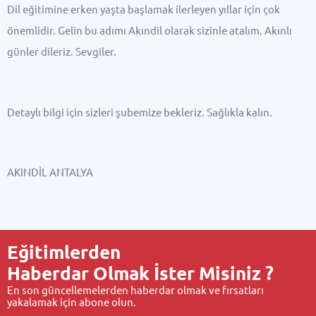
Dil eğitimine erken yaşta başlamak ilerleyen yıllar için çok
önemlidir. Gelin bu adımı Akındil olarak sizinle atalım. Akınlı
günler dileriz. Sevgiler.
Detaylı bilgi için sizleri şubemize bekleriz. Sağlıkla kalın.
AKINDİL ANTALYA
Eğitimlerden
Haberdar Olmak İster Misiniz ?
En son güncellemelerden haberdar olmak ve fırsatları
yakalamak için abone olun.