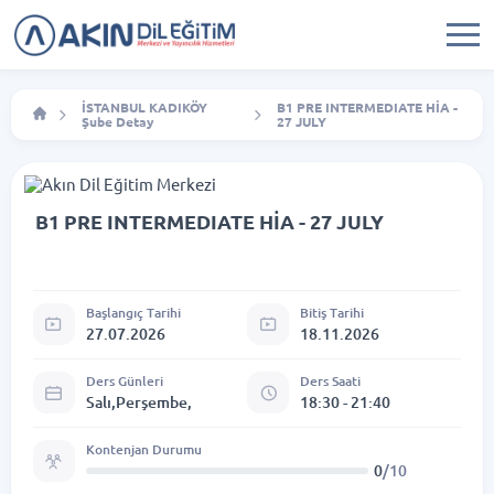
İSTANBUL KADIKÖY
B1 PRE INTERMEDIATE HİA -
Şube Detay
27 JULY
B1 PRE INTERMEDIATE HİA - 27 JULY
Başlangıç Tarihi
Bitiş Tarihi
27.07.2026
18.11.2026
Ders Günleri
Ders Saati
Salı,Perşembe,
18:30 - 21:40
Kontenjan Durumu
0
/10