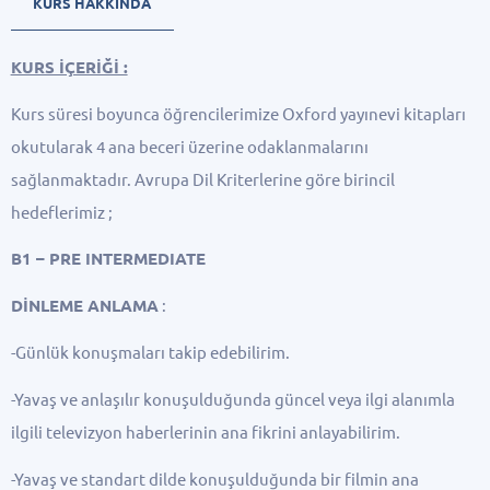
KURS HAKKINDA
KURS İÇERİĞİ :
Kurs süresi boyunca öğrencilerimize Oxford yayınevi kitapları
okutularak 4 ana beceri üzerine odaklanmalarını
sağlanmaktadır. Avrupa Dil Kriterlerine göre birincil
hedeflerimiz ;
B1 – PRE INTERMEDIATE
DİNLEME ANLAMA
:
-Günlük konuşmaları takip edebilirim.
-Yavaş ve anlaşılır konuşulduğunda güncel veya ilgi alanımla
ilgili televizyon haberlerinin ana fikrini anlayabilirim.
-Yavaş ve standart dilde konuşulduğunda bir filmin ana