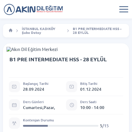
İSTANBUL KADIKÖY
B1 PRE INTERMEDIATE HSS -
Şube Detay
28 EYLÜL
B1 PRE INTERMEDIATE HSS - 28 EYLÜL
Başlangıç Tarihi
Bitiş Tarihi
28.09.2024
01.12.2024
Ders Günleri
Ders Saati
Cumartesi,Pazar,
10:00 - 14:00
Kontenjan Durumu
5
/15