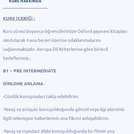
KURS HAKKINDA
KURS İÇERİĞİ :
Kurs süresi boyunca öğrencilerimize Oxford yayınevi kitapları
okutularak 4 ana beceri üzerine odaklanmalarını
sağlanmaktadır. Avrupa Dil Kriterlerine göre birincil
hedeflerimiz ;
B1 – PRE INTERMEDIATE
DİNLEME ANLAMA
:
-Günlük konuşmaları takip edebilirim.
-Yavaş ve anlaşılır konuşulduğunda güncel veya ilgi alanımla
ilgili televizyon haberlerinin ana fikrini anlayabilirim.
-Yavaş ve standart dilde konuşulduğunda bir filmin ana