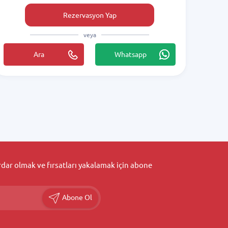
Rezervasyon Yap
veya
Ara
Whatsapp
ar olmak ve fırsatları yakalamak için abone
Abone Ol