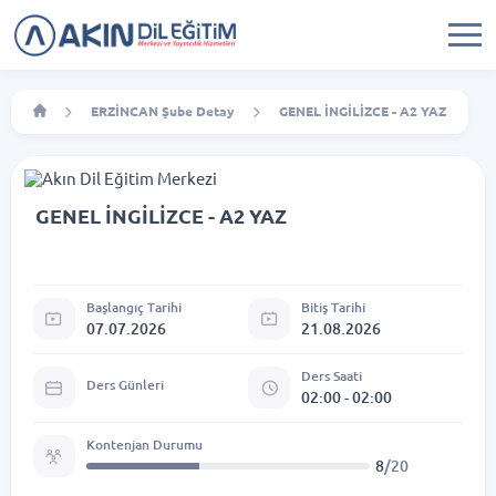
ERZİNCAN Şube Detay
GENEL İNGİLİZCE - A2 YAZ
GENEL İNGİLİZCE - A2 YAZ
Başlangıç Tarihi
Bitiş Tarihi
07.07.2026
21.08.2026
Ders Saati
Ders Günleri
02:00 - 02:00
Kontenjan Durumu
8
/20