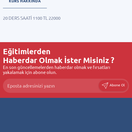
KURS HAKKINDA
20 DERS SAATİ 1100 TL 22000
Eğitimlerden
Haberdar Olmak İster Misiniz ?
En son güncellemelerden haberdar olmak ve fırsatları
yakalamak için abone olun.
Abone Ol