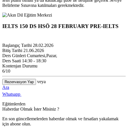
Ielts puanı olmalı ya da katılacağı şube ile iletişime geçerek Seviye
Belirleme Sınavına katılmaları gerekmektedir.
IELTS 150 DS HSÖ 28 FEBRUARY PRE-IELTS
Başlangıç Tarihi
28.02.2026
Bitiş Tarihi
21.06.2026
Ders Günleri
Cumartesi,Pazar,
Ders Saati
14:30 - 18:30
Kontenjan Durumu
6
/10
veya
Rezervasyon Yap
Ara
Whatsapp
Eğitimlerden
Haberdar Olmak İster Misiniz ?
En son güncellemelerden haberdar olmak ve fırsatları yakalamak
için abone olun.