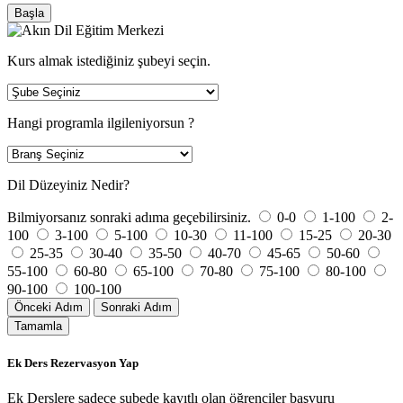
Başla
Kurs almak istediğiniz şubeyi seçin.
Hangi programla ilgileniyorsun ?
Dil Düzeyiniz Nedir?
Bilmiyorsanız sonraki adıma geçebilirsiniz.
0-0
1-100
2-
100
3-100
5-100
10-30
11-100
15-25
20-30
25-35
30-40
35-50
40-70
45-65
50-60
55-100
60-80
65-100
70-80
75-100
80-100
90-100
100-100
Önceki Adım
Sonraki Adım
Tamamla
Ek Ders Rezervasyon Yap
Ek Derslere sadece şubede kayıtlı olan öğrenciler başvuru