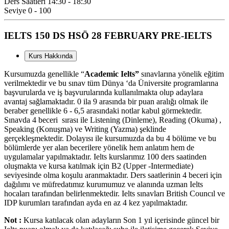
Ders Saatleri
14:30 - 18:30
Seviye
0 - 100
IELTS 150 DS HSÖ 28 FEBRUARY PRE-IELTS
Kurs Hakkında
Kursumuzda genellikle “
Academic Ielts”
sınavlarına yönelik eğitim
verilmektedir ve bu sınav tüm Dünya ‘da Üniversite programlarına
başvurularda ve iş başvurularında kullanılmakta olup adaylara
avantaj sağlamaktadır. 0 ila 9 arasında bir puan aralığı olmak ile
beraber genellikle 6 - 6,5 arasındaki notlar kabul görmektedir.
Sınavda 4 beceri sırası ile Listening (Dinleme), Reading (Okuma) ,
Speaking (Konuşma) ve Writing (Yazma) şeklinde
gerçekleşmektedir. Dolayısı ile kursumuzda da bu 4 bölüme ve bu
bölümlerde yer alan becerilere yönelik hem anlatım hem de
uygulamalar yapılmaktadır. Ielts kurslarımız 100 ders saatinden
oluşmakta ve kursa katılmak için B2 (Upper -Intermediate)
seviyesinde olma koşulu aranmaktadır. Ders saatlerinin 4 beceri için
dağılımı ve müfredatımız kurumumuz ve alanında uzman Ielts
hocaları tarafından belirlenmektedir. Ielts sınavları British Councıl ve
IDP kurumları tarafından ayda en az 4 kez yapılmaktadır.
Not :
Kursa katılacak olan adayların Son 1 yıl içerisinde güncel bir