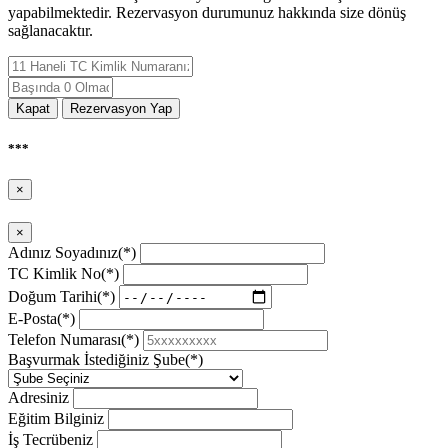
yapabilmektedir. Rezervasyon durumunuz hakkında size dönüş
sağlanacaktır.
Kapat
Rezervasyon Yap
***
×
×
Adınız Soyadınız(*)
TC Kimlik No(*)
Doğum Tarihi(*)
E-Posta(*)
Telefon Numarası(*)
Başvurmak İstediğiniz Şube(*)
Adresiniz
Eğitim Bilginiz
İş Tecrübeniz