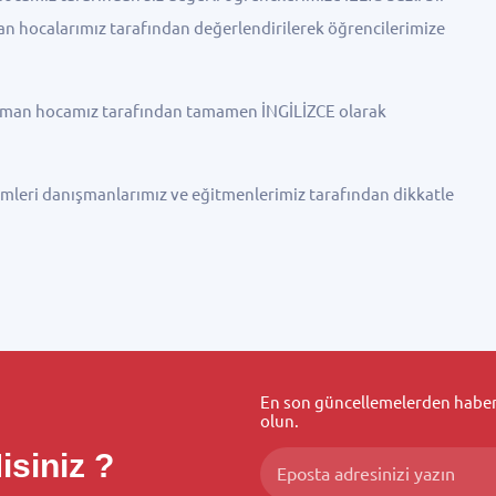
an hocalarımız tarafından değerlendirilerek öğrencilerimize
zman hocamız tarafından tamamen İNGİLİZCE olarak
imleri danışmanlarımız ve eğitmenlerimiz tarafından dikkatle
En son güncellemelerden haberd
olun.
isiniz ?