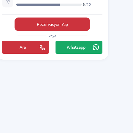
8
/12
Rezervasyon Yap
veya
Ara
Whatsapp