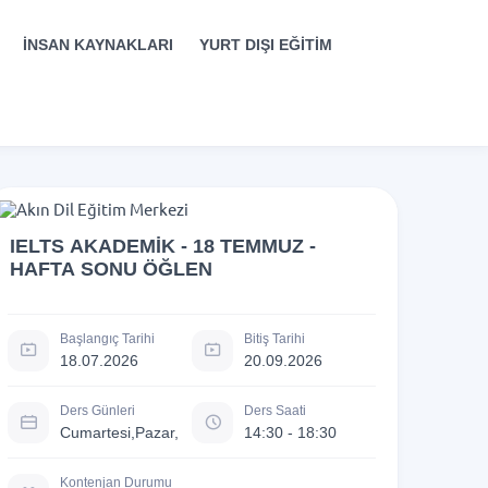
İNSAN KAYNAKLARI
YURT DIŞI EĞİTİM
IELTS AKADEMİK - 18 TEMMUZ -
HAFTA SONU ÖĞLEN
Başlangıç Tarihi
Bitiş Tarihi
18.07.2026
20.09.2026
Ders Günleri
Ders Saati
Cumartesi,Pazar,
14:30 - 18:30
Kontenjan Durumu