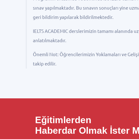
sınav yapılmaktadır. Bu sınavın sonuçları yine uzm
geri bildirim yapılarak bildirilmektedir.
IELTS ACADEMIC derslerimizin tamamı alanında u
anlatılmaktadır.
Önemli Not: Öğrencilerimizin Yoklamaları ve Geliş
takip edilir.
Eğitimlerden
Haberdar Olmak İster M