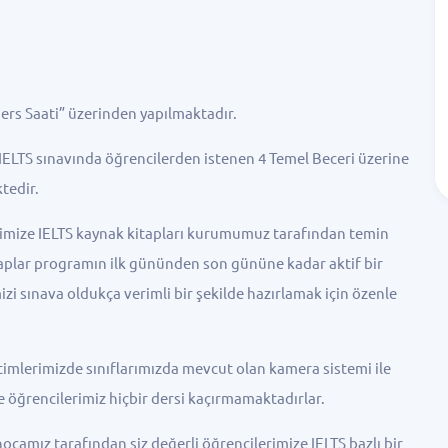
rs Saati” üzerinden yapılmaktadır.
TS sınavında öğrencilerden istenen 4 Temel Beceri üzerine
tedir.
mize IELTS kaynak kitapları kurumumuz tarafından temin
taplar programın ilk gününden son gününe kadar aktif bir
izi sınava oldukça verimli bir şekilde hazırlamak için özenle
mlerimizde sınıflarımızda mevcut olan kamera sistemi ile
e öğrencilerimiz hiçbir dersi kaçırmamaktadırlar.
amız tarafından siz değerli öğrencilerimize IELTS bazlı bir