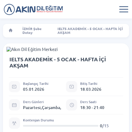
İZMİR Şube
IELTS AKADEMİK - 5 OCAK - HAFTA İÇİ
Detay
AKŞAM
IELTS AKADEMİK - 5 OCAK - HAFTA İÇİ
AKŞAM
Başlangıç Tarihi
Bitiş Tarihi
05.01.2026
18.03.2026
Ders Günleri
Ders Saati
Pazartesi,Çarşamba,
18:30 - 21:40
Kontenjan Durumu
0
/15