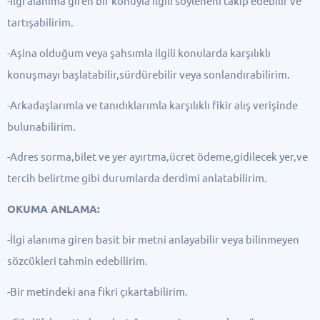
-İlgi alanıma giren bir konuyla ilgili söyleneni takip edebilir ve
tartışabilirim.
-Aşina olduğum veya şahsımla ilgili konularda karşılıklı
konuşmayı başlatabilir,sürdürebilir veya sonlandırabilirim.
-Arkadaşlarımla ve tanıdıklarımla karşılıklı fikir alış verişinde
bulunabilirim.
-Adres sorma,bilet ve yer ayırtma,ücret ödeme,gidilecek yer,ve
tercih belirtme gibi durumlarda derdimi anlatabilirim.
OKUMA ANLAMA:
-İlgi alanıma giren basit bir metni anlayabilir veya bilinmeyen
sözcükleri tahmin edebilirim.
-Bir metindeki ana fikri çıkartabilirim.