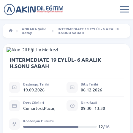
ANKARA Şube
INTERMEDIATE 19 EYLÜL- 6 ARALIK
Detay
H.SONU SABAH
INTERMEDIATE 19 EYLÜL- 6 ARALIK
H.SONU SABAH
Başlangıç Tarihi
Bitiş Tarihi
19.09.2026
06.12.2026
Ders Günleri
Ders Saati
Cumartesi,Pazar,
09:30 - 13:30
Kontenjan Durumu
12
/16