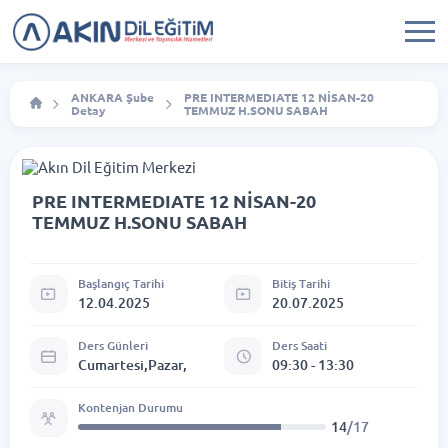
ANKARA Şube
PRE INTERMEDIATE 12 NİSAN-20
Detay
TEMMUZ H.SONU SABAH
PRE INTERMEDIATE 12 NİSAN-20
TEMMUZ H.SONU SABAH
Başlangıç Tarihi
Bitiş Tarihi
12.04.2025
20.07.2025
Ders Günleri
Ders Saati
Cumartesi,Pazar,
09:30 - 13:30
Kontenjan Durumu
14
/17