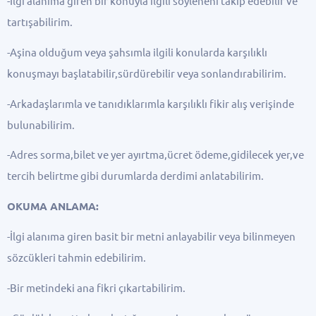
-İlgi alanıma giren bir konuyla ilgili söyleneni takip edebilir ve
tartışabilirim.
-Aşina olduğum veya şahsımla ilgili konularda karşılıklı
konuşmayı başlatabilir,sürdürebilir veya sonlandırabilirim.
-Arkadaşlarımla ve tanıdıklarımla karşılıklı fikir alış verişinde
bulunabilirim.
-Adres sorma,bilet ve yer ayırtma,ücret ödeme,gidilecek yer,ve
tercih belirtme gibi durumlarda derdimi anlatabilirim.
OKUMA ANLAMA:
-İlgi alanıma giren basit bir metni anlayabilir veya bilinmeyen
sözcükleri tahmin edebilirim.
-Bir metindeki ana fikri çıkartabilirim.