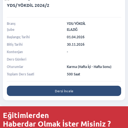
YDS/YÖKDİL 2026/2
Branş
YDS/YÖKDİL
Şube
ELAZIĞ
Başlangıç Tarihi
01.04.2026
Bitiş Tarihi
30.11.2026
Kontenjan
-
Ders Günleri
Oturumlar
Karma (Hafta İçi - Hafta Sonu)
Toplam Ders Saati
500 Saat
Dersi İncele
Eğitimlerden
Haberdar Olmak İster Misiniz ?