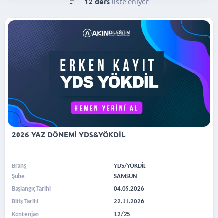
12 ders
listeleniyor
2026 YAZ DÖNEMİ YDS&YÖKDİL
Branş
YDS/YÖKDİL
Şube
SAMSUN
Başlangıç Tarihi
04.05.2026
Bitiş Tarihi
22.11.2026
Kontenjan
12/25