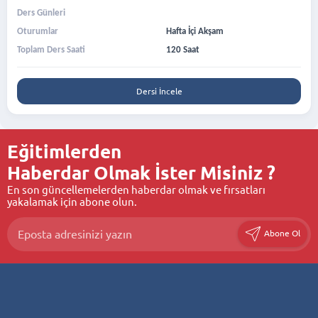
Ders Günleri
Oturumlar
Hafta İçi Akşam
Toplam Ders Saati
120 Saat
Dersi İncele
Eğitimlerden
Haberdar Olmak İster Misiniz ?
En son güncellemelerden haberdar olmak ve fırsatları
yakalamak için abone olun.
Abone Ol