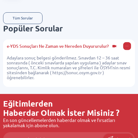
Tüm Sorular
Popüler Sorular
e-YDS Sonuçları Ne Zaman ve Nereden Duyururulur?
Adaylara sonuç belgesi gönderilmez. Sınavdan 12 – 36 saat
sonrasında ( önceki sınavlarda yapılan uygulama ) adaylar sınav
sonuçlarını, T.C. Kimlik numaraları ve şifreleri ile ÖSYM’nin resmi
sitesinden bağlanarak (
https://sonuc.osym.gov.tr
)
öğrenebilirler.
Eğitimlerden
Haberdar Olmak İster Misiniz ?
En son güncellemelerden haberdar olmak ve fırsatları
yakalamak için abone olun.