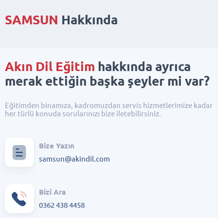
SAMSUN
Hakkında
Akın Dil Eğitim
hakkında ayrıca
merak ettiğin başka şeyler mi var?
Eğitimden binamıza, kadromuzdan servis hizmetlerimize kadar
her türlü konuda sorularınızı bize iletebilirsiniz.
Bize Yazın
samsun@akindil.com
Bizi Ara
0362 438 4458