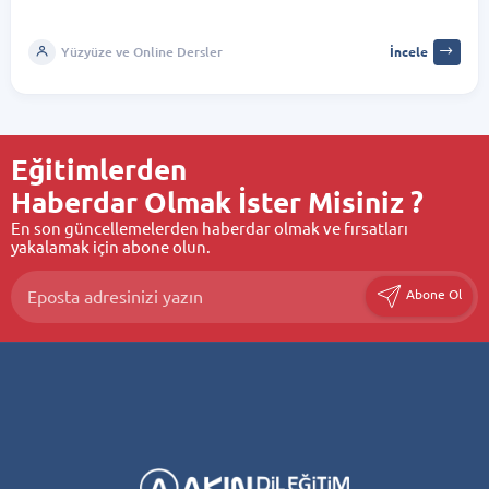
Yüzyüze ve Online Dersler
İncele
Eğitimlerden
Haberdar Olmak İster Misiniz ?
En son güncellemelerden haberdar olmak ve fırsatları
yakalamak için abone olun.
Abone Ol