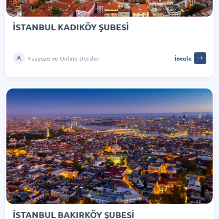
İSTANBUL KADIKÖY ŞUBESİ
Yüzyüze ve Online Dersler
İncele
İSTANBUL BAKIRKÖY ŞUBESİ