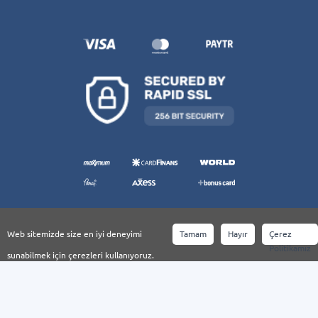
Web sitemizde size en iyi deneyimi
Tamam
Hayır
Çerez
Politikamız
sunabilmek için çerezleri kullanıyoruz.
© Copyright 2021 by YDS.NET. All Rights Reserved. İçeriklerin Tüm Hakları
YDS.NET'e aittir.
KRN AJANS, Powered BY KRNAJANS.COM